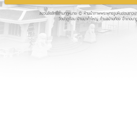
สงวนลิขสิทธิ์ตามกฏหมาย © ห้ามนำภาพพระพุทธรูปหินอ่อนขาวปางป
วัดป่าภูก้อน บ้านนาคำใหญ่ ตำบลบ้านก้อง อำเภอนายู