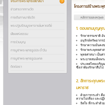
โครงการพระพุทธไสยาสน์ฯ
โครงการสร้างพระพุ
ข่าวสารจากทางวัด
การเดินทางมายังวัด
หลักการและเหตุผล
พระปฐมรัตนบูรพาจารย์มหาเจดีย์
1. ตอบแทนบุญคุณ
เสียงแห่งธรรม
รักษาธรรมชาติ อัน
อนุรักษ์ทรัพยากรป
การร่วมบุญ
รักษาความมั่นคงขอ
การบูชาพระพุทธรูปประจำวัน
รักษาพระพุทธศาสนา 
พุทธศาสนา เป็นศ
การบูชาพระพุทธรูปมงคล
พระบาทสมเด็จพระเจ้
ประเทศไทยเจริญมา
ติดต่อเรา
ซึ่งเราต้องรักษาสืบไป
2. สักการะคุณพระ
มหาราช
ด้วยการกระทำ คือ
ความไม่เที่ยง และปฏิบั
จิตใจ ที่กระทำด้ว