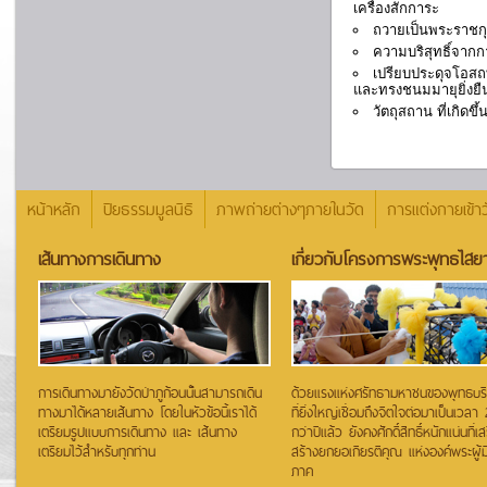
เครื่องสักการะ
ถวายเป็นพระราชกุ
ความบริสุทธิ์จาก
เปรียบประดุจโอส
และทรงชนมมายุยิ่งย
วัตถุสถาน ที่เกิ
หน้าหลัก
ปิยธรรมมูลนิธิ
ภาพถ่ายต่างๆภายในวัด
การแต่งกายเข้าว
เส้นทางการเดินทาง
เกี่ยวกับโครงการพระพุทธไสยา
การเดินทางมายังวัดป่าภูก้อนนั้นสามารถเดิน
ด้วยแรงแห่งศรัทธามหาชนของพุทธบริษั
ทางมาได้หลายเส้นทาง โดยในหัวข้อนี้เราได้
ที่ยิ่งใหญ่เชื่อมถึงจิตใจต่อมาเป็นเวลา
เตรียมรูปแบบการเดินทาง และ เส้นทาง
กว่าปีแล้ว ยังคงศักดิ์สิทธิ์หนักแน่นที่เส
เตรียมไว้สำหรับทุกท่าน
สร้างยกยอเกียรติคุณ แห่งองค์พระผู้ม
ภาค