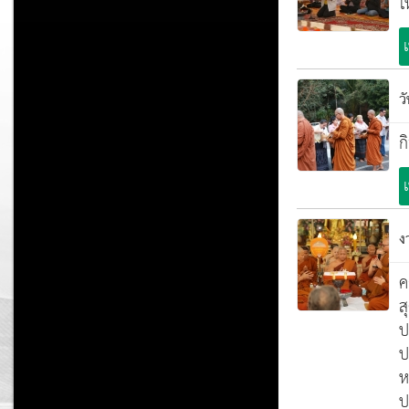
ใ
ว
ก
ง
ค
ส
ป
ป
ห
ป