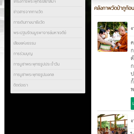
โครงการพระพุทธไสยาสน์ฯ
คลังภาพวัดป่าภูก้อน
ข่าวสารจากทางวัด
การเดินทางมายังวัด
ง
พระปฐมรัตนบูรพาจารย์มหาเจดีย์
ค
เสียงแห่งธรรม
ก
การร่วมบุญ
ด
การบูชาพระพุทธรูปประจำวัน
ก
ป
การบูชาพระพุทธรูปมงคล
ก
ติดต่อเรา
พ
ง