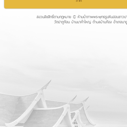
ภาค
สงวนลิขสิทธิ์ตามกฏหมาย © ห้ามนำภาพพระพุทธรูปหินอ่อนขาวปางป
วัดป่าภูก้อน บ้านนาคำใหญ่ ตำบลบ้านก้อง อำเภอนายู