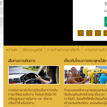
ร
แ
1
2
3
หน้าหลัก
ปิยธรรมมูลนิธิ
ภาพถ่ายต่างๆภายในวัด
การแต่งกายเข้าว
เส้นทางการเดินทาง
เกี่ยวกับโครงการพระพุทธไสยา
การเดินทางมายังวัดป่าภูก้อนนั้นสามารถเดิน
ด้วยแรงแห่งศรัทธามหาชนของพุทธบริษั
ทางมาได้หลายเส้นทาง โดยในหัวข้อนี้เราได้
ที่ยิ่งใหญ่เชื่อมถึงจิตใจต่อมาเป็นเวลา
เตรียมรูปแบบการเดินทาง และ เส้นทาง
กว่าปีแล้ว ยังคงศักดิ์สิทธิ์หนักแน่นที่เส
เตรียมไว้สำหรับทุกท่าน
สร้างยกยอเกียรติคุณ แห่งองค์พระผู้ม