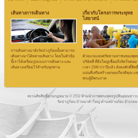
เส้นทางการเดินทาง
เกี่ยวกับโครงการพระพุทธ
ไสยาสน์
การเดินทางมายังวัดป่าภูก้อนนั้นสามารถ
เดินทางมาได้หลายเส้นทาง โดยในหัวข้อ
ด้วยแรงแห่งศรัทธามหาชนของพุท
นี้เราได้เตรียมรูปแบบการเดินทาง และ
บริษัทสี่ ที่ยิ่งใหญ่เชื่อมถึงจิตใจต่อม
เส้นทางเตรียมไว้สำหรับทุกท่าน
เวลา 2500 กว่าปีแล้ว ยังคงศักดิ์สิทธิ
แน่นที่เสริมสร้างยกยอเกียรติคุณ แห
พระผู้มีพระภาค
สงวนลิขสิทธิ์ตามกฏหมาย © 2552 ห้ามนำภาพพระพุทธรูปหินอ่อนขาวปา
วัดป่าภูก้อน บ้านนาคำใหญ่ ตำบลบ้านก้อง อำเภอนาย