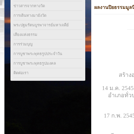
ข่าวสารจากทางวัด
ผลงานปิยธรรมมูลนิธ
การเดินทางมายังวัด
พระปฐมรัตนบูรพาจารย์มหาเจดีย์
เสียงแห่งธรรม
การร่วมบุญ
การบูชาพระพุทธรูปประจำวัน
การบูชาพระพุทธรูปมงคล
ติดต่อเรา
สร้าง
14 ม.ค. 254
อำเภอทั่ว
17 ก.พ. 254