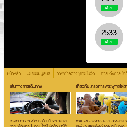
เข้าชม
2533
เข้าชม
หน้าหลัก
ปิยธรรมมูลนิธิ
ภาพถ่ายต่างๆภายในวัด
การแต่งกายเข้าว
เส้นทางการเดินทาง
เกี่ยวกับโครงการพระพุทธไสยา
การเดินทางมายังวัดป่าภูก้อนนั้นสามารถเดิน
ด้วยแรงแห่งศรัทธามหาชนของพุทธบริษั
ทางมาได้หลายเส้นทาง โดยในหัวข้อนี้เราได้
ที่ยิ่งใหญ่เชื่อมถึงจิตใจต่อมาเป็นเวลา