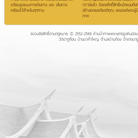
เตรียมรูปแบบการเดินทาง และ เส้นทาง
กว่าปีแล้ว ยังคงศักดิ์สิทธิ์หนักแน่นที่เส
เตรียมไว้สำหรับทุกท่าน
สร้างยกยอเกียรติคุณ แห่งองค์พระผู้ม
ภาค
สงวนลิขสิทธิ์ตามกฏหมาย © 2552-2569 ห้ามนำภาพพระพุทธรูปหินอ่อนขา
วัดป่าภูก้อน บ้านนาคำใหญ่ ตำบลบ้านก้อง อำเภอนาย