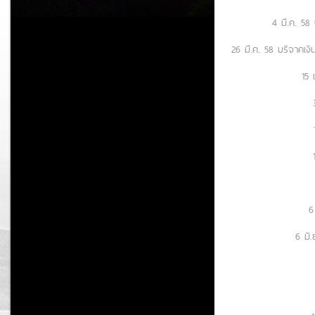
4 มี.ค. 58
26 มี.ค. 58 บริจาคเงิ
15 
6
6 มิ