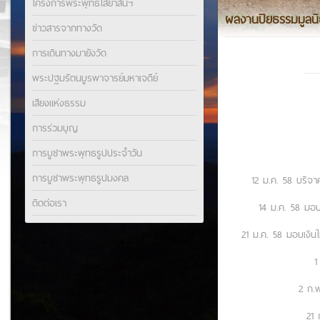
โครงการพระพุทธไสยาสน์ฯ
ผลงานปิยธรรมมูลนิธ
ข่าวสารจากทางวัด
การเดินทางมายังวัด
พระปฐมรัตนบูรพาจารย์มหาเจดีย์
เสียงแห่งธรรม
การร่วมบุญ
การบูชาพระพุทธรูปประจำวัน
การบูชาพระพุทธรูปมงคล
12 ม.ค. 58 บริจา
ติดต่อเรา
14 ม.ค. 58 มอบเ
21 ม.ค. 58 มอบเงิน
1
2 ก.พ
21 