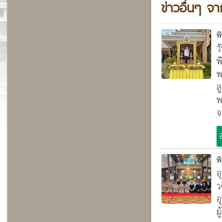
ข่าวอื่นๆ จา
พ
ว
พ
พ
ล
พ
จ
พ
อ
ว
อ
ผ