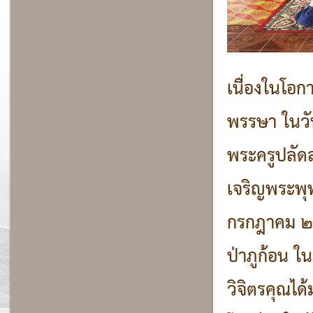
เนื่องในโ
พรรษา ในวั
พระครูปลัดส
เจริญพระพุท
กรกฎาคม ๒๕
ป่าภูก้อน 
วิจิตรคุณได