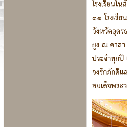
โรงเรียนใน
๑๑ โรงเรีย
จังหวัดอุด
ยูง ณ ศาลา น
ประจำทุกปี
จงรักภักดี
สมเด็จพระวชิ