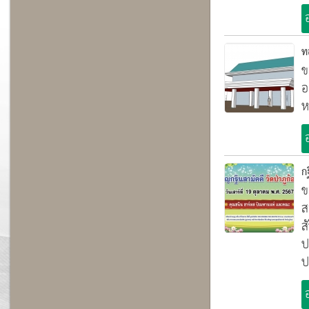
ท
ข
อ
ห
ก
ข
ส
ส
ป
ป