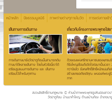
หน้าหลัก
ปิยธรรมมูลนิธิ
ภาพถ่ายต่างๆภายในวัด
การแต่งกายเข้าว
เส้นทางการเดินทาง
เกี่ยวกับโครงการพระพุทธไสยา
การเดินทางมายังวัดป่าภูก้อนนั้นสามารถเดิน
ด้วยแรงแห่งศรัทธามหาชนของพุทธบริษั
ทางมาได้หลายเส้นทาง โดยในหัวข้อนี้เราได้
ที่ยิ่งใหญ่เชื่อมถึงจิตใจต่อมาเป็นเวลา
เตรียมรูปแบบการเดินทาง และ เส้นทาง
กว่าปีแล้ว ยังคงศักดิ์สิทธิ์หนักแน่นที่เส
เตรียมไว้สำหรับทุกท่าน
สร้างยกยอเกียรติคุณ แห่งองค์พระผู้ม
ภาค
สงวนลิขสิทธิ์ตามกฏหมาย © ห้ามนำภาพพระพุทธรูปหินอ่อนขาวปางป
วัดป่าภูก้อน บ้านนาคำใหญ่ ตำบลบ้านก้อง อำเภอนาย